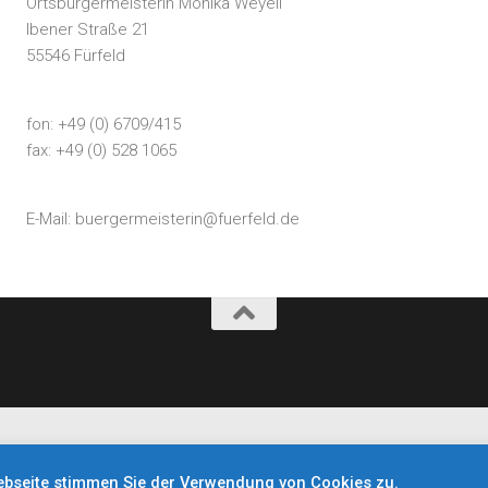
Ortsbürgermeisterin Monika Weyell
Ibener Straße 21
55546 Fürfeld
fon: +49 (0) 6709/415
fax: +49 (0) 528 1065
E-Mail:
buergermeisterin@fuerfeld.de
ebseite stimmen Sie der Verwendung von Cookies zu.