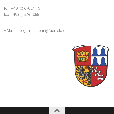
fon: +49 (0) 6709/415
fax: +49 (0) 528 1065
E-Mail:
buergermeisterin@fuerfeld.de